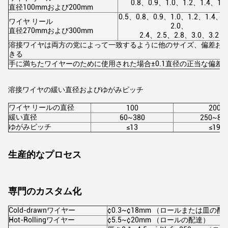
0.8、0.9、1.0、1.2、1.4、1.6
直径100mmおよび200mm
0.5、0.8、0.9、1.0、1.2、1.4、1
ワイヤ リール
2.0、
直径270mmおよび300mm
2.4、2.5、2.8、3.0、3.2
溶接ワイヤは両方の党によって一致するように他のサイズ、偏差お
きる
手に満ちたワイヤーのために使用された場合±0.1直径の正当な偏差
溶接ワイヤの緩い直径およびゆがみピッチ
ワイヤ リールの直径
100
200
緩い直径
60~380
250~89
ゆがみピッチ
≤13
≤19
生産的なプロセス
専門のカスタム化
Cold-drawnワイヤー
¢0.3~¢18mm （ロールまたは皿の配
Hot-Rollingワイヤー
¢5.5~¢20mm （ロールの配達）