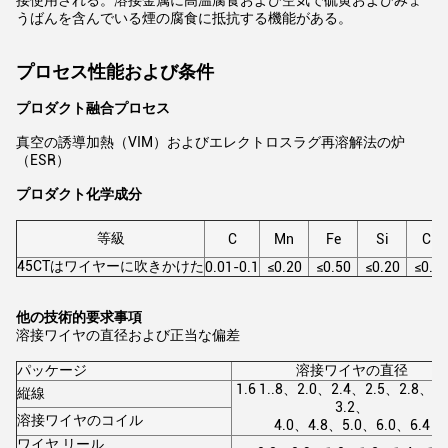
接使用される。溶接金属に高温腐食および空気で硫黄およびみょ
うばんを含んでいる煙の腐食に抵抗する機能がある。
プロセス性能および条件
プロダクト融合プロセス
真空の誘導加熱（VIM）およびエレクトロスラグ再溶解法の炉
（ESR）
プロダクト化学成分
等級
C
Mn
Fe
Si
CU
45CTはワイヤーに吹きかけた
0.01-0.1
≤0.20
≤0.50
≤0.20
≤0.5
他の技術的要求事項
溶接ワイヤの直径および正当な偏差
パッケージ
溶接ワイヤの直径
1.6 1..8、2.0、2.4、2.5、2.8、3
縦線
3.2、
溶接ワイヤのコイル
4.0、4.8、5.0、6.0、6.4
ワイヤ リール