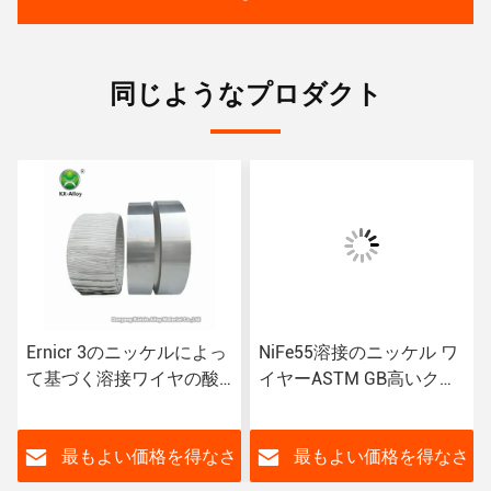
同じようなプロダクト
Ernicr 3のニッケルによっ
NiFe55溶接のニッケル ワ
て基づく溶接ワイヤの酸
イヤーASTM GB高いクリ
化抵抗
ープ強さ
さ
最もよい価格を得なさ
最もよい価格を得なさ