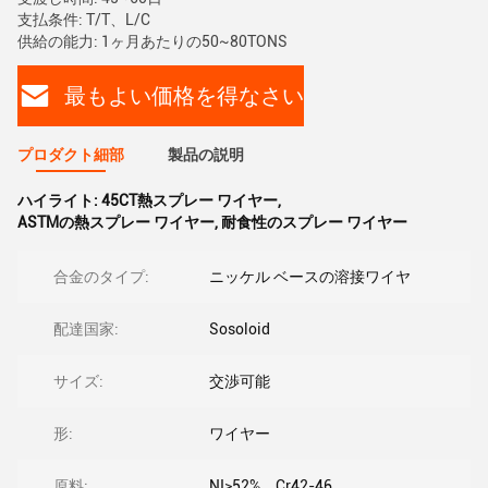
支払条件: T/T、L/C
供給の能力: 1ヶ月あたりの50~80TONS
最もよい価格を得なさい
プロダクト細部
製品の説明
ハイライト:
45CT熱スプレー ワイヤー
,
ASTMの熱スプレー ワイヤー
,
耐食性のスプレー ワイヤー
合金のタイプ:
ニッケル ベースの溶接ワイヤ
配達国家:
Sosoloid
サイズ:
交渉可能
形:
ワイヤー
原料:
NI≥52%、Cr42-46