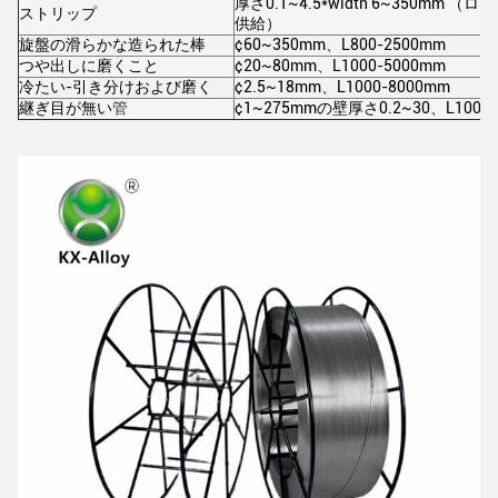
厚さ0.1~4.5*width 6~350m
ストリップ
供給）
旋盤の滑らかな造られた棒
¢60~350mm、L800-2500mm
つや出しに磨くこと
¢20~80mm、L1000-5000mm
冷たい-引き分けおよび磨く
¢2.5~18mm、L1000-8000mm
継ぎ目が無い
管
¢1~275mmの壁厚さ0.2~30、L1000-