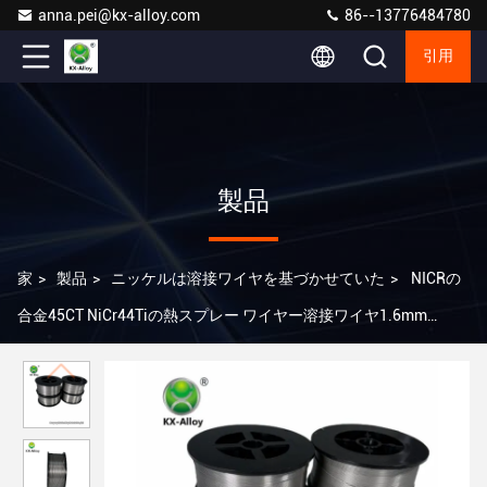
anna.pei@kx-alloy.com
86--13776484780
引用
製品
家
>
製品
>
ニッケルは溶接ワイヤを基づかせていた
>
NICRの
合金45CT NiCr44Tiの熱スプレー ワイヤー溶接ワイヤ1.6mm
2.0mm AWS A5.14:2018年