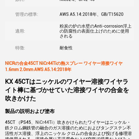
管理の標準:
AWS A5.14:2018年、GB/T15620
粉炭の炉の水壁のAnti-corrosion浮上
適用:
の防腐性の表面仕上げのために使用
される
特徴:
耐食性
NICRの合金45CT NiCr44Tiの熱スプレー ワイヤー溶接ワイヤ
1.6mm 2.0mm AWS A5.14:2018年
KX 45CTはニッケルのワイヤー溶接ワイヤラ
イト棒に基づかせていた溶接ワイヤの合金を
吹きかけた
製品の説明および塗布
45CT （PS45、
NiCr44Ti）
吹きかけられたワイヤーはニッケル・
鉄クロム鋼鉄管の融合のガス溶接のためにおよびタングステン不
活性ガス溶接、浮上のニッケル クロムの合金および投げる修理溶