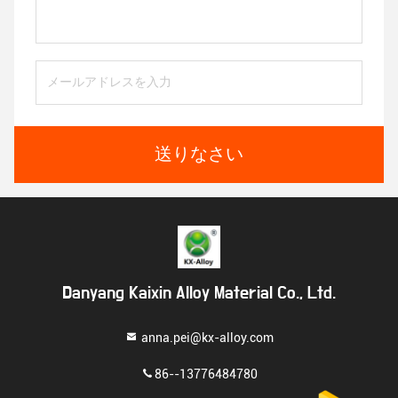
送りなさい
Danyang Kaixin Alloy Material Co., Ltd.
anna.pei@kx-alloy.com
86--13776484780