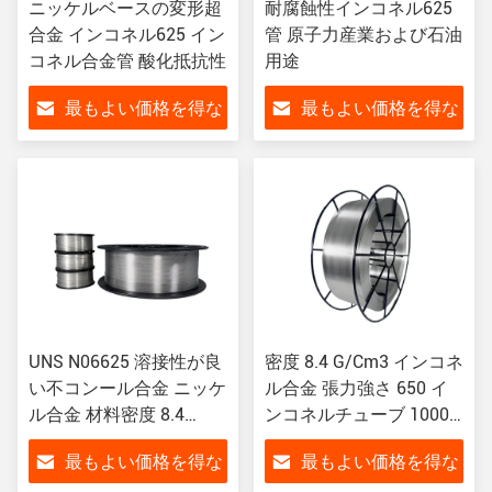
ニッケルベースの変形超
耐腐蝕性インコネル625
合金 インコネル625 イン
管 原子力産業および石油
コネル合金管 酸化抵抗性
用途
最もよい価格を得な
最もよい価格を得な
さい
さい
UNS N06625 溶接性が良
密度 8.4 G/Cm3 インコネ
い不コンール合金 ニッケ
ル合金 張力強さ 650 イ
ル合金 材料密度 8.4
ンコネルチューブ 1000
G/Cm3
MPa
最もよい価格を得な
最もよい価格を得な