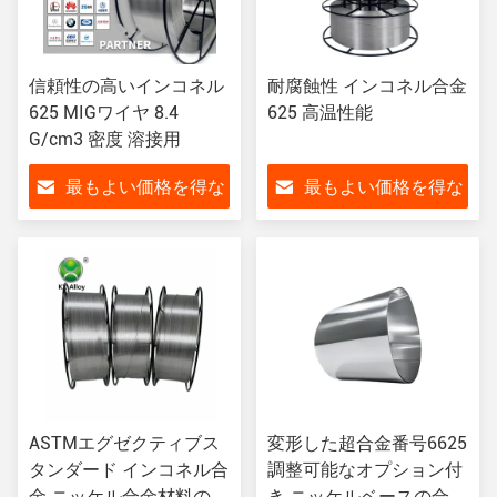
信頼性の高いインコネル
耐腐蝕性 インコネル合金
625 MIGワイヤ 8.4
625 高温性能
G/cm3 密度 溶接用
最もよい価格を得な
最もよい価格を得な
さい
さい
ASTMエグゼクティブス
変形した超合金番号6625
タンダード インコネル合
調整可能なオプション付
金 ニッケル合金材料の部
き ニッケルベースの合金