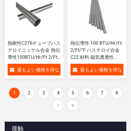
熱耐性C276チューブハス
熱伝導性 100 BTU/Hr/Ft
テロイニッケル合金 熱伝
2/Ft/°F ハステロイ合金
導性100BTU/Hr/Ft 2/Ft/
C22 材料 磁気透透性
°F
1.002
最もよい価格を得な
最もよい価格を得な
さい
さい
1
2
3
4
5
6
7
8
接触