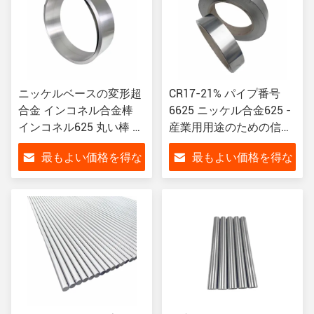
ニッケルベースの変形超
CR17-21% パイプ番号
合金 インコネル合金棒
6625 ニッケル合金625 -
インコネル625 丸い棒 エ
産業用用途のための信頼
アロエンジン用
できる選択
最もよい価格を得な
最もよい価格を得な
さい
さい