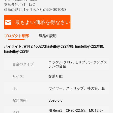
支払条件: T/T、L/C
供給の能力: 1ヶ月あたりの50~80TONS
最もよい価格を得なさい
プロダクト細部
製品の説明
ハイライト:
W N 2.4602のhastelloy c22溶接
,
hastelloy c22溶接
,
hastelloy c22管
ニッケル クロム モリブデン タングス
合金のタイプ:
テンの合金
サイズ:
交渉可能
形:
ワイヤー、ストリップ、棒の管、版
配達国家:
Sosoloid
NI Rem%、CR20-22.5%、MO12.5-
原料: