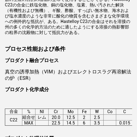
C22の合金に鉄塩化物、銅の塩化物、塩素、熱い汚された解決
（有機性および無機）、ギ酸、酢酸、すっぱい無水物、海水およ
び塩水濃度のような非常に酸化の物質を含むさまざまな化学環境
への例外的な抵抗が、ある。Hastelloy C22の合金はそれを溶接の
州の多くの化学的方法のために適したようにする溶接の熱影響部
の粒界の沈殿物に対して抵抗力がある。
プロセス性能および条件
プロダクト融合プロセス
真空の誘導加熱（VIM）およびエレクトロスラグ再溶解法
の炉（ESR）
プロダクト化学成分
合金
%
NI
Cr
Mo
Fe
W
Co
C
組合せ
レム
20.0
12.5
2
2.5
C22
MAX
22.5
14.5
6
3.5
0.015