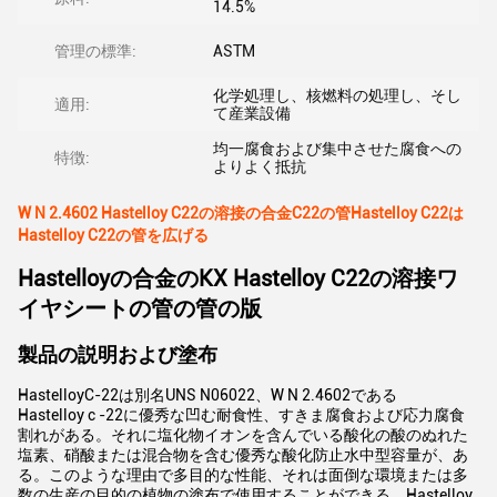
14.5%
管理の標準:
ASTM
化学処理し、核燃料の処理し、そし
適用:
て産業設備
均一腐食および集中させた腐食への
特徴:
よりよく抵抗
W N 2.4602 Hastelloy C22の溶接の合金C22の管Hastelloy C22は
Hastelloy C22の管を広げる
Hastelloyの合金のKX Hastelloy C22の溶接ワ
イヤシートの管の管の版
製品の説明および塗布
HastelloyC-22は別名UNS N06022、W N 2.4602である
Hastelloy c -22に優秀な凹む耐食性、すきま腐食および応力腐食
割れがある。それに塩化物イオンを含んでいる酸化の酸のぬれた
塩素、硝酸または混合物を含む優秀な酸化防止水中型容量が、あ
る。このような理由で多目的な性能、それは面倒な環境または多
数の生産の目的の植物の塗布で使用することができる。Hastelloy