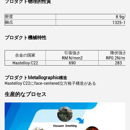
プロダクト物理的性質
密度
8.9g/c
融点
1325-13
プロダクト機械特性
引張強さ
降伏強さ
合金の国家
RM N/mm2
RP0.2N/mm
Hastelloy C22
690
283
プロダクトMetallographic
構造
Hastelloy C22にface-centered立方格子構造がある
生産的なプロセス