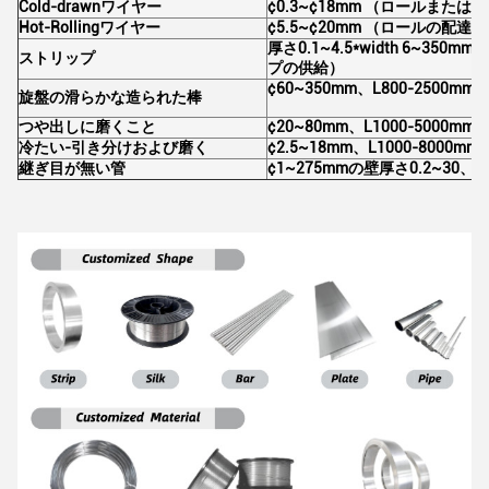
Cold-drawnワイヤー
¢0.3~¢18mm （ロールまたは
Hot-Rollingワイヤー
¢5.5~¢20mm （ロールの配達）
厚さ0.1~4.5*width 6~3
ストリップ
プの供給）
¢60~350mm、L800-2500mm
旋盤の滑らかな造られた棒
つや出しに磨くこと
¢20~80mm、L1000-5000mm
冷たい-引き分けおよび磨く
¢2.5~18mm、L1000-8000mm
継ぎ目が無い管
¢1~275mmの壁厚さ0.2~30、L1